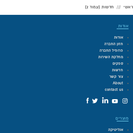
ואינה מושפעת מהצטברות של בוצה ושומנים.
ראשי
חדשות (עמוד 2)
דגם SE515 היא אלקטרודה דומה, אשר כוללת חיבור MemoSens –
כלומר חיבור דיגיטלי, במונע השפעות של אורך כבל, רטיבות וקורוזיה
במגעי חיבור
אודות
האלקטרודות מסופקות ממלאי של טכנו-מד
אודות
חזון החברה
פרופיל החברה
מחלקת השירות
ספקים
חדשות
צור קשר
About
contact us
מוצרים
אנליטיקה