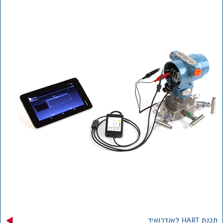
תכנת HART לאנדרואיד