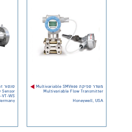
משדר ספיקה Multivariable SMV800
סנסור זר
w Sensor
Multivariable Flow Transmitter
-VT-WS
Germany
Honeywell, USA