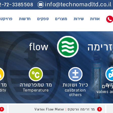
2-72-3385508
info@technomadltd.co.il
אודות
שירות
מוצרים
ספקים
חדשות
פרויקטי
זרימה
flow
ים
כיול ושונות
מד טמפרטורה
מד 
ילים
ity
Temperature
calibration
valves a
others
מד זרימה וורטקס
|
Vortex Flow Meter
3
2