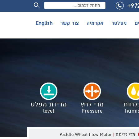
+97
ם
ניוזלטר
אקדמיה
צור קשר
English
לחות
מדי לחץ
מדידת מפלס
level
Pressure
humid
מדי זרימה Paddle Wheel Flow Meter
|