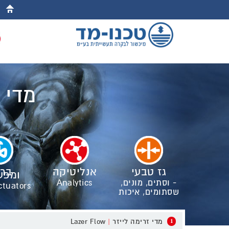
מדי 
גז טבעי
אנליטיקה
ברז
ומפע
- וסתים, מונים,
Analytics
ctuators
שסתומים, איכות
מדי זרימה לייזר
|
Lazer Flow
1