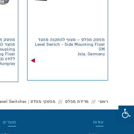
מפסק מפלס – מצוף להתקנה מהצד
מפסק מפ
מהצד NIVOMAG
Level Switch - Side Mounting Float
Coupling
SM
ng Float
Jola, Germany
ללחץ גב
 Hungray
ראשי
מדידת מפלס
מפסקי מפלס | Level Switches
פתח סרגל נגישות
אודות
מוצרים