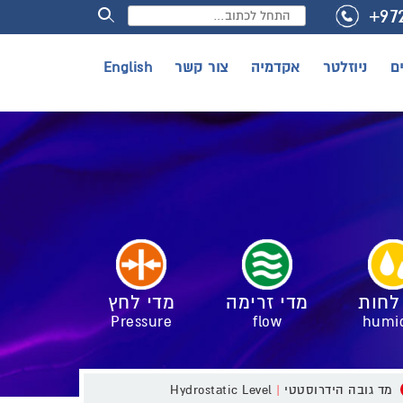
+97
English
צור קשר
אקדמיה
ניוזלטר
ם
לחות
מדי זרימה
מדי לחץ
Pressure
flow
humid
Hydrostatic Level
|
מד גובה הידרוסטטי