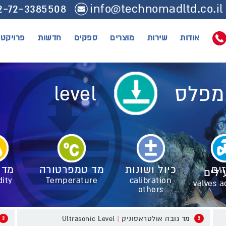
2-72-3385508
info@technomadltd.co.il
אודות
שירות
מוצרים
ספקים
חדשות
פרויקטי
level
מפלס
ים
כיול ושונות
מד טמפרטורה
מד 
ילים
ity
Temperature
calibration
valves a
others
Ultrasonic Level
|
מד גובה אולטראסוניק
3
2