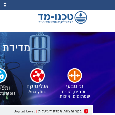
מדידת 
גז טבעי
אנליטיקה
ברז
ומפע
Analytics
- וסתים, מונים,
ctuators
שסתומים, איכות
Digital Level
|
בקר ותצוגת מפלס דיגיטלית
1